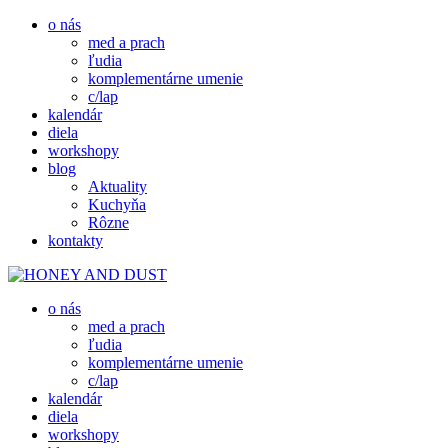
o nás
med a prach
ľudia
komplementárne umenie
c/lap
kalendár
diela
workshopy
blog
Aktuality
Kuchyňa
Rôzne
kontakty
o nás
MED A PRACH
HONEY AND DUST
med a prach
ľudia
komplementárne umenie
c/lap
kalendár
diela
workshopy