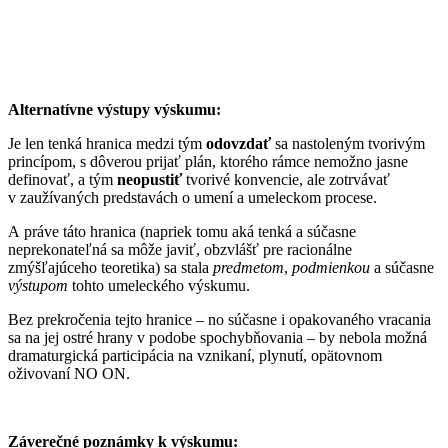
Alternatívne výstupy výskumu:
Je len tenká hranica medzi tým
odovzdať
sa nastoleným tvorivým
princípom, s dôverou prijať plán, ktorého rámce nemožno jasne
definovať, a tým
neopustiť
tvorivé konvencie, ale zotrvávať
v zaužívaných predstavách o umení a umeleckom procese.
A práve táto hranica (napriek tomu aká tenká a súčasne
neprekonateľná sa môže javiť, obzvlášť pre racionálne
zmýšľajúceho teoretika) sa stala
predmetom
,
podmienkou
a súčasne
výstupom
tohto umeleckého výskumu.
Bez prekročenia tejto hranice – no súčasne i opakovaného vracania
sa na jej ostré hrany v podobe spochybňovania – by nebola možná
dramaturgická participácia na vznikaní, plynutí, opätovnom
oživovaní NO ON.
Záverečné poznámky k výskumu: