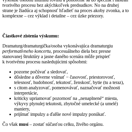
tvorivého procesu bez akýchkoľvek predsudkov. No na druhej
strane je žiadúca aj schopnosť hľadieť na proces akoby zvonka, a to
komplexne – cez výklad i detailne – cez úzke priezory.
Čiastkové zistenia výskumu:
Dramaturg/dramaturgička/osoba vykonávajúca dramaturgiu
performatívneho koncertu
, procesuálneho diela bez presne
stanovanej štruktúry a jasne daného scenára môže prispieť
k tvorivému procesu nasledujúcimi spôsobmi:
pozorne počúvať a sledovať,
dôsledne a dôverne vnímať − časovosť, priestorovosť,
telesnosť, hudobnosť, tekutosť, ženskosť, bytie (tu a teraz),
s citom analyzovať, pomenovávať, naznačovať možnosti
interpretácie,
kriticky upriamovať pozornosť na „nenaplnené“ miesta,
výkyvy plynulej tekutosti, zbytočné umelecké (a umelé)
maniery,
prijímať impulzy a ďalšie nové impulzy ponúkať.
Čo však
musí
– zostať súčasťou celku, živého orgánu.