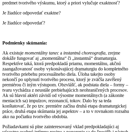
predmet tvorivého výskumu, ktorý a priori vylučuje exaktnosť?
Je žiadúce odpovedať exaktne?
Je žiadúce odpovedať?
Podmienky skúmania:
Ak existuje
momentálny tanec
a
instantná choreografia
, zrejme
dokáže fungovať aj „momentálna“ či „instantná“ dramaturgia.
Respektíve taká, ktorá predpokladá priamu, momentálnu, akčnú
zaangažovanosť osoby vykonávajúcej dramaturgiu do kompletného
tvorivého priebehu procesuálneho diela. Úloha takejto osoby
nekončí po uplynutí tvorivého procesu, ktorý je zväčša zavŕšený
premiérou či iným výstupom. Obzvlášť, ak podstata diela – formy –
tvaru vychádza z neustále prebiehajúcich neohraničených procesov.
Ak sú hlavní aktéri závislí od výsostne momentálnych (a zákonite
meniacich sa) impulzov, rezonancií, tokov. Dalo by sa teda
konštatovať, že po tzv. premiére začína druhá etapa dramaturgickej
práce, druhá etapa skúmania jej aspektov – a to v rovnakom rozsahu
ako na počiatku tvorivého obdobia.
Požiadavkami sú plne zainteresovaný vklad predpokladajúci aj
výsostne osobnú intímnu rovinu a ponorenie sa do špecifík i nástrah