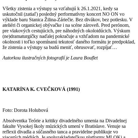
Všetky zistenia a výstupy sa vzťahujú k 26.1.2021, kedy sa
uskutočnil (zatiaľ) posledný performatívny koncert NO ON vo
výklade baru Stanica Žilina-Záriečie. Bez divákov, bez potlesku. V
ateliéri či organickej obývačke i na scéne zároveň. Pred perónom,
pre vlakových cestujúcich, pre náhodných okoloidúcich. Výskum
(ne)dramaturgičky naďalej pokračuje a vzhľadom na pandemické
okolnosti i toľko spomínanú tekutosť daného formátu je predpoklad,
že zistenia a výstupy sa budú meniť, obrusovať, rozpíjať…
Autorkou ilustračných fotografií je Laura Bouflet
KATARÍNA K. CVEČKOVÁ (1991)
Foto: Dorota Holubová
Absolventka Teórie a kritiky divadelného umenia na Divadelnej
fakulte Vysokej školy múzických umení v Bratislave. Venuje sa
reflexii divadla a súčasného tanca a pravidelne publikuje vo
viacerých médiách. Je spoluzakladateľkou platformy MLOKi a