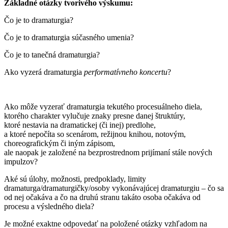
Základné otázky tvorivého výskumu:
Čo je to dramaturgia?
Čo je to dramaturgia súčasného umenia?
Čo je to tanečná dramaturgia?
Ako vyzerá dramaturgia
performatívneho koncertu
?
Ako môže vyzerať dramaturgia tekutého procesuálneho diela,
ktorého charakter vylučuje znaky presne danej štruktúry,
ktoré nestavia na dramatickej (či inej) predlohe,
a ktoré nepočíta so scenárom, režijnou knihou, notovým,
choreografickým či iným zápisom,
ale naopak je založené na bezprostrednom prijímaní stále nových
impulzov?
Aké sú úlohy, možnosti, predpoklady, limity
dramaturga/dramaturgičky/osoby vykonávajúcej dramaturgiu – čo sa
od nej očakáva a čo na druhú stranu takáto osoba očakáva od
procesu a výsledného diela?
Je možné exaktne odpovedať na položené otázky vzhľadom na