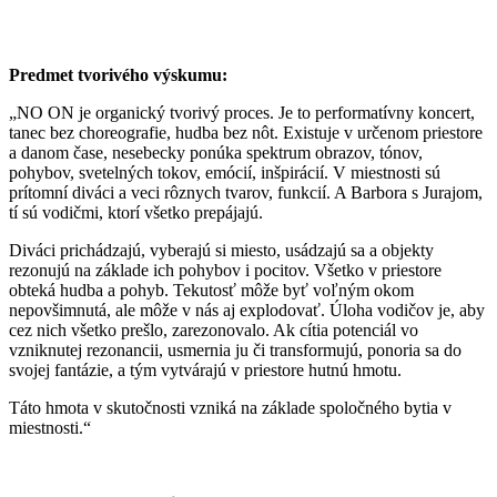
Predmet tvorivého výskumu:
„NO ON je organický tvorivý proces. Je to performatívny koncert,
tanec bez choreografie, hudba bez nôt. Existuje v určenom priestore
a danom čase, nesebecky ponúka spektrum obrazov, tónov,
pohybov, svetelných tokov, emócií, inšpirácií. V miestnosti sú
prítomní diváci a veci rôznych tvarov, funkcií. A Barbora s Jurajom,
tí sú vodičmi, ktorí všetko prepájajú.
Diváci prichádzajú, vyberajú si miesto, usádzajú sa a objekty
rezonujú na základe ich pohybov i pocitov. Všetko v priestore
obteká hudba a pohyb. Tekutosť môže byť voľným okom
nepovšimnutá, ale môže v nás aj explodovať. Úloha vodičov je, aby
cez nich všetko prešlo, zarezonovalo. Ak cítia potenciál vo
vzniknutej rezonancii, usmernia ju či transformujú, ponoria sa do
svojej fantázie, a tým vytvárajú v priestore hutnú hmotu.
Táto hmota v skutočnosti vzniká na základe spoločného bytia v
miestnosti.“