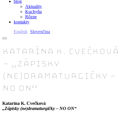
blog
Aktuality
Kuchyňa
Rôzne
kontakty
English
Slovenčina
Katarína K. Cvečková
– „Zápisky
(ne)dramaturgičky –
NO ON“
Katarína K. Cvečková
„Zápisky (ne)dramaturgičky – NO ON“